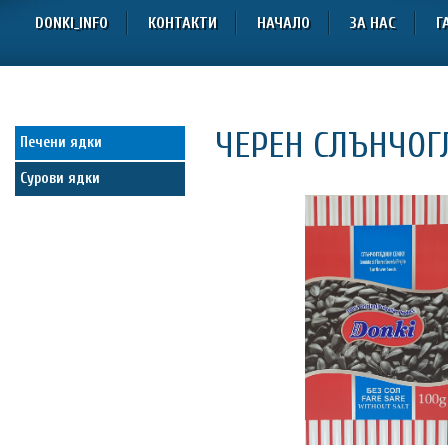
DONKI_INFO
КОНТАКТИ
НАЧАЛО
ЗА НАС
Г
ЧЕРЕН СЛЪНЧОГЛ
Печени ядки
Сурови ядки