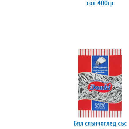
сол 400гр
Бял слънчоглед със